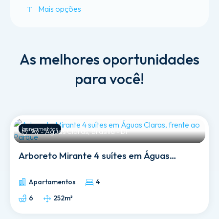
Mais opções
T
T
As
melhores
oportunidades
para
você!
Lançamentos
Av - Águas Claras, Brasília - DF
Arboreto Mirante 4 suítes em Águas
Claras, frente ao Parque
Apartamentos
4
6
252m²