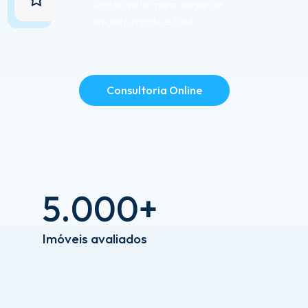
Seu novo lar para alugar de
um jeito rápido e fácil.
Consultoria Online
5
.
0
0
0
+
I
m
ó
v
e
i
s
a
v
a
l
i
a
d
o
s