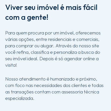
Viver
seu
imóvel
é
mais
fácil
com
a
gente!
Para
quem
procura
por
um
imóvel,
oferecemos
várias
opções,
entre
residenciais
e
comerciais,
para
comprar
ou
alugar.
Através
do
nosso
site
você
refina,
classifica
e
personaliza
a
busca
do
seu
imóvel
ideal.
Depois
é
só
agendar
online
a
visita!
Nosso
atendimento
é
humanizado
e
próximo,
com
foco
nas
necessidades
dos
clientes
e
todas
as
transações
contam
com
assessoria
técnica
especializada.