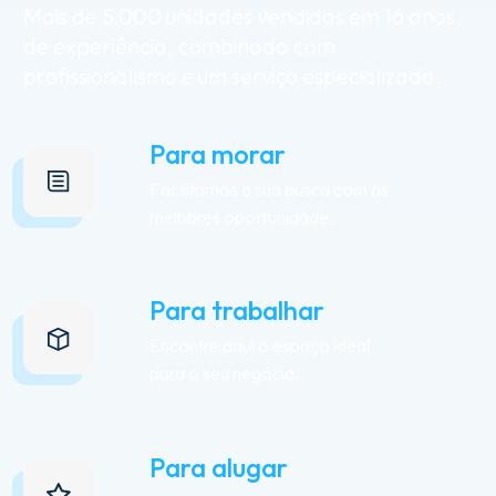
Mais
de
5.000
unidades
vendidas
em
16
anos
de
experiência,
combinada
com
profissionalismo
e
um
serviço
especializado.
Para morar
Facilitamos a sua busca com as
melhores oportunidade.
Para trabalhar
Encontre aqui o espaço ideal
para o seu negócio.
Para alugar