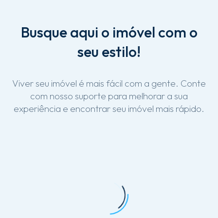
Busque
aqui
o
imóvel
com
o
seu
estilo!
Viver
seu
imóvel
é
mais
fácil
com
a
gente.
Conte
com
nosso
suporte
para
melhorar
a
sua
experiência
e
encontrar
seu
imóvel
mais
rápido.
Lançamentos
Arboreto Mirante 4 suítes em Águas Claras,
frente ao Parque
Av - Águas Claras, Brasília - DF
Residencial
252m²
4
6