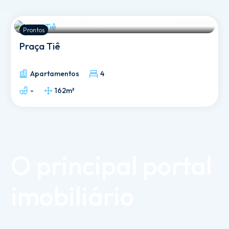
Qd. 101, Praça Tiê, Águas Claras, Brasília, DF
Prontos
Praça Tiê
Apartamentos
4
-
162m²
O
principal
portal
imobiliário