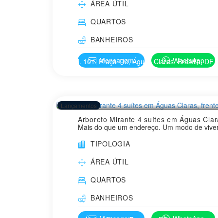
ÁREA ÚTIL
aproximada composta por área privativa da u
quadro de áreas. A locação de elementos est
QUARTOS
BANHEIROS
Mensagem
WhatsApp
Qd. 101, Praça Tiê, Águas Claras, Brasília, DF
Lançamentos
Arboreto Mirante 4 suítes em Águas Clar
Mais do que um endereço. Um modo de viver.
integrada à paisagem. Um empreendimento resi
TIPOLOGIA
conversa com o entorno. Os ambientes se ab
vê da sua janela vai permanecer eternament
ÁREA ÚTIL
QUARTOS
BANHEIROS