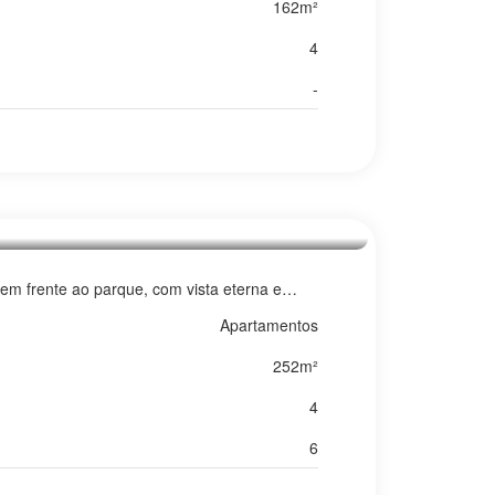
162m²
aninhos ou armários. Mais informações, vide
4
-
m frente ao parque, com vista eterna e
escor do ar do Parque. Aqui, a arquitetura
Apartamentos
iver bem também é saber que aquilo que você
252m²
4
6