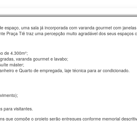
e espaço, uma sala já incorporada com varanda gourmet com janelas
te Praça Tiê traz uma percepção muito agradável dos seus espaços c
o de 4.300m²;
ntegradas, varanda gourmet e lavabo;
suíte máster;
banheiro e Quarto de empregada, laje técnica para ar condicionado.
vimento);
 para visitantes.
tens que compõe o projeto serão entregues conforme memorial descrit
padas/mobiliadas/decoradas conforme memorial descritivo. Cores, mat
 por outros de padrão e preço similares, conforme disponibilidade do 
ismo destas imagens é meramente ilustrativa, porém, de acordo com o