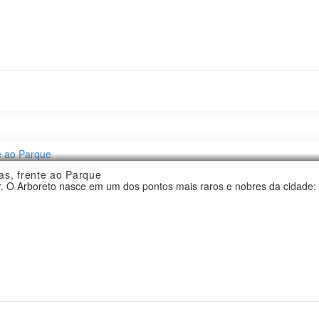
nidade, não estando inclusas as áreas da(s) vaga(s) de garagem, esc
ruturais pode variar de acordo com exigências técnicas.
as, frente ao Parque
 O Arboreto nasce em um dos pontos mais raros e nobres da cidade: e
dencial pensado para quem valoriza a luz natural, o bem-estar e o fr
rem para o verde. O tempo desacelera e a vida faz sentido. Porque v
e.