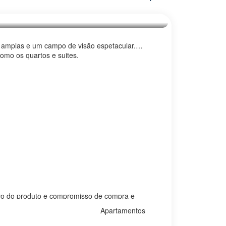
 amplas e um campo de visão espetacular.
omo os quartos e suites.
ivo do produto e compromisso de compra e
eriais, vegetação e mobiliários poderão
Apartamentos
produto no mercado ou variações de preços
 projeto paisagístico. Área privativa