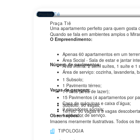
Prontos
Praça Tiê
Uma apartamento perfeito para quem gosta d
Quando se fala em ambientes amplos o Miran
O Empreendimento:
Apenas 60 apartamentos em um terren
Área Social - Sala de estar e jantar i
Número de pavimentos:
Área íntima: 2 semi suítes, 1 suíte e 1 
Área de serviço: cozinha, lavanderia, 
1 Subsolo;
1 Pavimento térreo;
Vagas de garagem:
1 Pilotis (área de lazer);
15 Pavimentos (4 apartamentos por pa
Casa de máquinas e caixa d’água;
Subsolo: 90 vagas;
2 elevadores sociais;
Térreo: 90 vagas e 8 vagas descobertas
1 elevador de serviço.
Observações:
Imagens meramente ilustrativas. Todos os i
venda. As áreas comuns serão entregues equi
TIPOLOGIA
sofrer alterações e poderão ser substituídos
dos mesmos. A vegetação que compõe o paisag