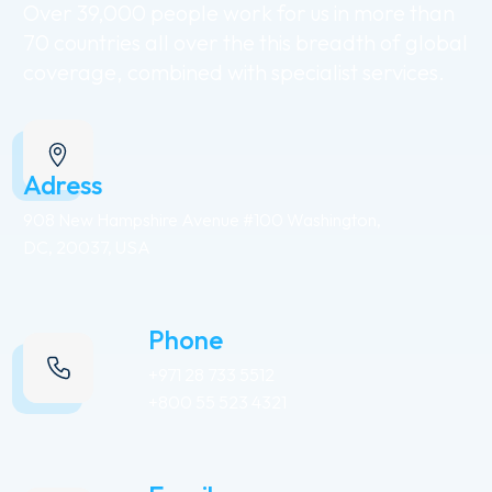
Over
39,000
people
work
for
us
in
more
than
70
countries
all
over
the
this
breadth
of
global
coverage,
combined
with
specialist
services.
Adress
908 New Hampshire Avenue #100 Washington,
DC, 20037, USA
Phone
+971 28 733 5512
+800 55 523 4321