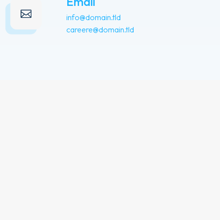
Email
info@domain.tld
careere@domain.tld