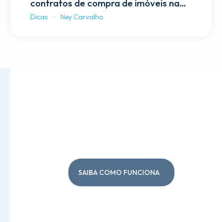
contratos de compra de imóveis na
planta
Dicas
Ney Carvalho
Tour Virtual em 360º
SAIBA COMO FUNCIONA