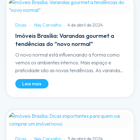
Dicas
Ney Carvalho
4 de abril de 2024
Imóveis Brasília: Varandas gourmet a
tendências do “novo normal”
O novo normal está influenciando a forma como
vemos os ambientes internos. Mais espaço e
praticidade são as novas tendências. As varandas
gourmet estão se tornando cozinhas de estar
Leia mais
contemporâneas...
Dicas
Ney Carvalho
3 de abril de 2024