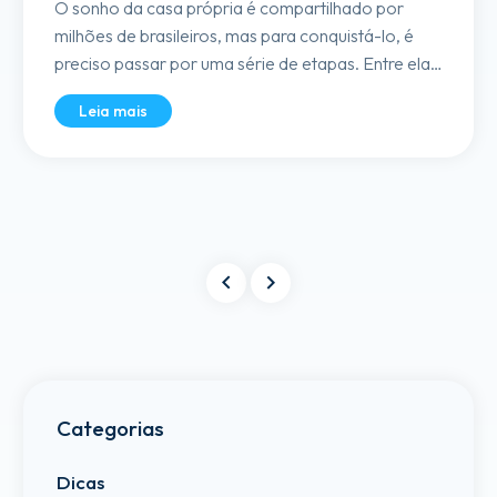
O sonho da casa própria é compartilhado por
milhões de brasileiros, mas para conquistá-lo, é
preciso passar por uma série de etapas. Entre elas,
a escolha de um bom corretor de imóveis. Ter um
Leia mais
profissional qualificado ao seu lado no processo
de aquisição...
Categorias
Dicas