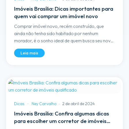
Imóveis Brasília: Dicas importantes para
quem vai comprar um imóvel novo
Comprar imóvel novo, recém construído, que
ainda não tenha sido habitado por nenhum
morador, é o sonho ideal de quem busca seu novo
lar. Como o imóvel está pronto, é bem diferente
Leia mais
de comprar um apartamento ou casa na planta,
onde o comprador...
Dicas
Ney Carvalho
2 de abril de 2024
Imóveis Brasília: Confira algumas dicas
para escolher um corretor de imóveis
qualificado