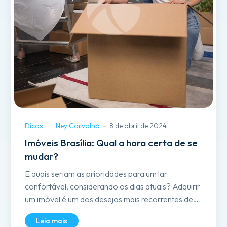
Dicas
Ney Carvalho
8 de abril de 2024
Imóveis Brasília: Qual a hora certa de se
mudar?
E quais seriam as prioridades para um lar
confortável, considerando os dias atuais? Adquirir
um imóvel é um dos desejos mais recorrentes de
qualquer pessoa. Por isso, se você está pensando
Leia mais
em mudar de casa, é fundamental ponderar