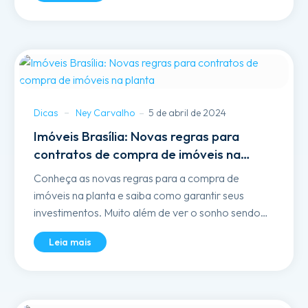
vários...
Dicas
Ney Carvalho
5 de abril de 2024
Imóveis Brasília: Novas regras para
contratos de compra de imóveis na
planta
Conheça as novas regras para a compra de
imóveis na planta e saiba como garantir seus
investimentos. Muito além de ver o sonho sendo
construído, a compra de um imóvel oferece mais
Leia mais
do que a possibilidade de realizá-lo...